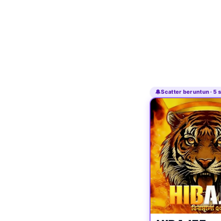
🔔
Scatter beruntun · 5 