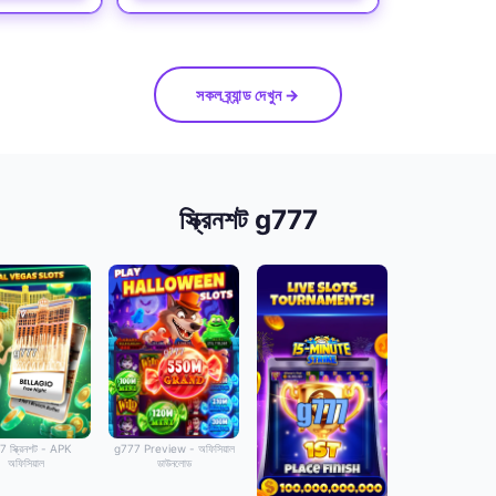
সকল ব্র্যান্ড দেখুন →
স্ক্রিনশট g777
 স্ক্রিনশট - APK
g777 Preview - অফিসিয়াল
অফিসিয়াল
ডাউনলোড