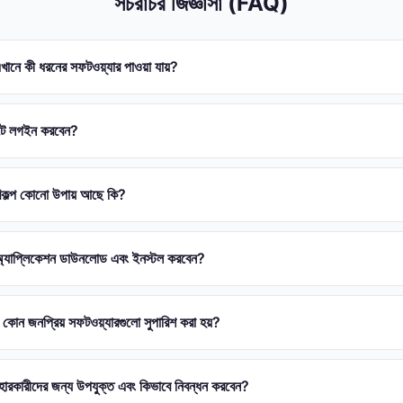
সচরাচর জিজ্ঞাসা (FAQ)
ে কী ধরনের সফটওয়্যার পাওয়া যায়?
্টে লগইন করবেন?
র বিকল্প কোনো উপায় আছে কি?
অ্যাপ্লিকেশন ডাউনলোড এবং ইনস্টল করবেন?
ে কোন জনপ্রিয় সফটওয়্যারগুলো সুপারিশ করা হয়?
বহারকারীদের জন্য উপযুক্ত এবং কিভাবে নিবন্ধন করবেন?