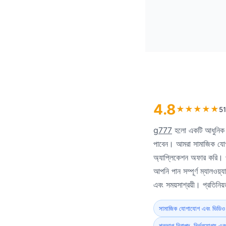
4.8
★
★
★
★
★
51
g777
হলো একটি আধুনিক এব
পাবেন। আমরা সামাজিক যোগায
অ্যাপ্লিকেশন অফার করি। প্
আপনি পান সম্পূর্ণ ম্যালওয
এবং সময়সাশ্রয়ী। প্রতিনি
সামাজিক যোগাযোগ এবং ভিডিও স্
শতভাগ নিরাপদ, নির্ভরযোগ্য এব