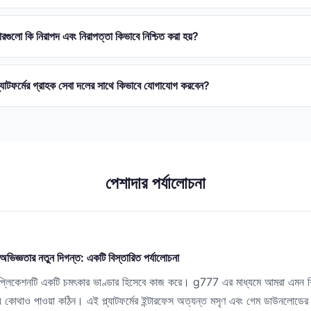
গুলো কি নিরাপদ এবং নিরাপত্তা কিভাবে নিশ্চিত করা হয়?
্যাটফর্মের গ্রাহক সেবা দলের সাথে কিভাবে যোগাযোগ করবেন?
পেশাদার পর্যালোচনা
 অভিজ্ঞতার নতুন দিগন্ত: একটি বিস্তারিত পর্যালোচনা
প্লিকেশনটি একটি চমৎকার ভাণ্ডার হিসেবে কাজ করে। g777 এর মাধ্যমে আমরা এমন কিছ
্য কোথাও পাওয়া কঠিন। এই প্ল্যাটফর্মের ইন্টারফেস অত্যন্ত মসৃণ এবং গেম ডাউনলোডে