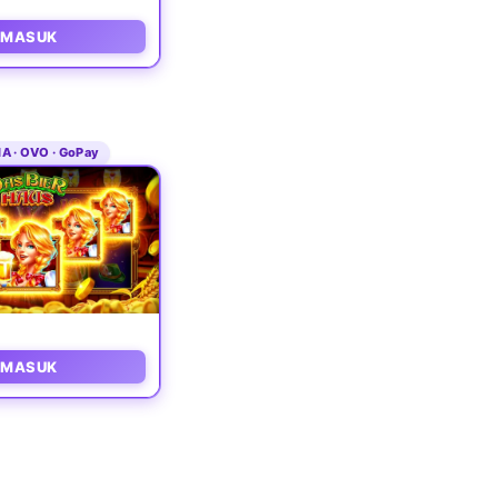
MASUK
A · OVO · GoPay
MASUK