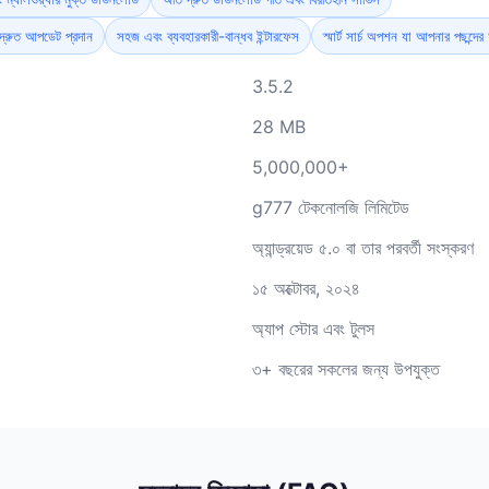
 দ্রুত আপডেট প্রদান
সহজ এবং ব্যবহারকারী-বান্ধব ইন্টারফেস
স্মার্ট সার্চ অপশন যা আপনার পছন্দের
3.5.2
28 MB
5,000,000+
g777 টেকনোলজি লিমিটেড
অ্যান্ড্রয়েড ৫.০ বা তার পরবর্তী সংস্করণ
১৫ অক্টোবর, ২০২৪
অ্যাপ স্টোর এবং টুলস
৩+ বছরের সকলের জন্য উপযুক্ত