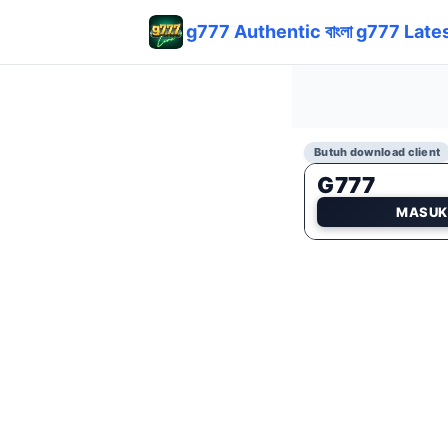
g777 Authentic বাংলা g777 Latest
Butuh download client
G777
MASUK