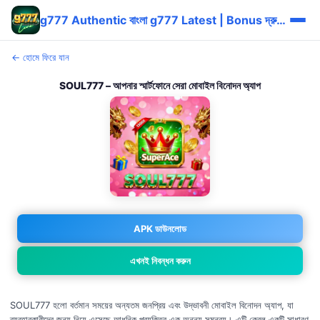
g777 Authentic বাংলা g777 Latest | Bonus দ্রুত 🎯
← হোমে ফিরে যান
SOUL777 – আপনার স্মার্টফোনে সেরা মোবাইল বিনোদন অ্যাপ
APK ডাউনলোড
এখনই নিবন্ধন করুন
SOUL777 হলো বর্তমান সময়ের অন্যতম জনপ্রিয় এবং উদ্ভাবনী মোবাইল বিনোদন অ্যাপ, যা
ব্যবহারকারীদের জন্য নিয়ে এসেছে আধুনিক প্রযুক্তির এক অনন্য সমন্বয়। এটি কেবল একটি সাধারণ