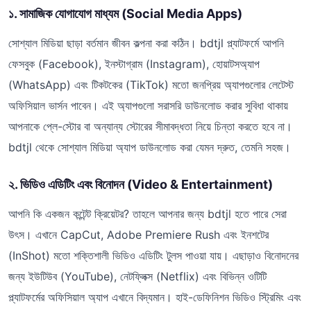
১. সামাজিক যোগাযোগ মাধ্যম (Social Media Apps)
সোশ্যাল মিডিয়া ছাড়া বর্তমান জীবন কল্পনা করা কঠিন। bdtjl প্ল্যাটফর্মে আপনি
ফেসবুক (Facebook), ইনস্টাগ্রাম (Instagram), হোয়াটসঅ্যাপ
(WhatsApp) এবং টিকটকের (TikTok) মতো জনপ্রিয় অ্যাপগুলোর লেটেস্ট
অফিসিয়াল ভার্সন পাবেন। এই অ্যাপগুলো সরাসরি ডাউনলোড করার সুবিধা থাকায়
আপনাকে প্লে-স্টোর বা অন্যান্য স্টোরের সীমাবদ্ধতা নিয়ে চিন্তা করতে হবে না।
bdtjl থেকে সোশ্যাল মিডিয়া অ্যাপ ডাউনলোড করা যেমন দ্রুত, তেমনি সহজ।
২. ভিডিও এডিটিং এবং বিনোদন (Video & Entertainment)
আপনি কি একজন কন্টেন্ট ক্রিয়েটর? তাহলে আপনার জন্য bdtjl হতে পারে সেরা
উৎস। এখানে CapCut, Adobe Premiere Rush এবং ইনশটের
(InShot) মতো শক্তিশালী ভিডিও এডিটিং টুলস পাওয়া যায়। এছাড়াও বিনোদনের
জন্য ইউটিউব (YouTube), নেটফ্লিক্স (Netflix) এবং বিভিন্ন ওটিটি
প্ল্যাটফর্মের অফিসিয়াল অ্যাপ এখানে বিদ্যমান। হাই-ডেফিনিশন ভিডিও স্ট্রিমিং এবং