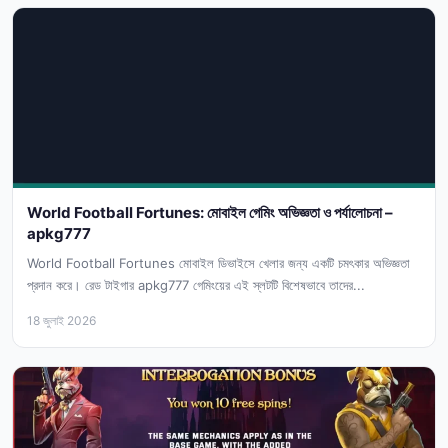
World Football Fortunes: মোবাইল গেমিং অভিজ্ঞতা ও পর্যালোচনা –
apkg777
World Football Fortunes মোবাইল ডিভাইসে খেলার জন্য একটি চমৎকার অভিজ্ঞতা
প্রদান করে। রেড টাইগার apkg777 গেমিংয়ের এই স্লটটি বিশেষভাবে তাদের...
18 জুলাই 2026