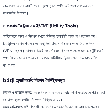
ডাউনলোড করলে আপনি পাবেন ল্যাগ-মুক্ত গেমিং অভিজ্ঞতা এবং ইন-গেম
আপডেটের নিশ্চয়তা।
৫. প্রয়োজনীয় টুলস এবং ইউটিলিটি (Utility Tools)
স্মার্টফোনকে সচল ও নিরাপদ রাখতে বিভিন্ন ইউটিলিটি অ্যাপের প্রয়োজন হয়।
bdtjl-এ আপনি পাবেন সেরা অ্যান্টিভাইরাস, ফাইল ম্যানেজার এবং ভিপিএন
(VPN) অ্যাপ। আপনার ডিভাইসের স্টোরেজ ক্লিনআপ থেকে শুরু করে ইন্টারনেটে
গোপনীয়তা রক্ষা করা পর্যন্ত সব ধরনের অফিসিয়াল টুলস এখানে এক ছাদের নিচে
পাওয়া যায়।
bdtjl প্ল্যাটফর্মের বিশেষ বৈশিষ্ট্যসমূহ
নিরাপদ ও ভাইরাস মুক্ত:
প্রতিটি অ্যাপ আপলোড করার আগে কঠোরভাবে পরীক্ষা করা
হয় যাতে ব্যবহারকারীর নিরাপত্তা বিঘ্নিত না হয়।
দ্রুত ডাউনলোড গতি:
bdtjl-এর সার্ভার অত্যন্ত উন্নত, যা আপনাকে চোখের