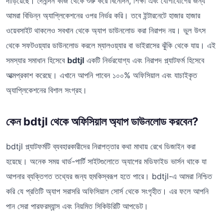
দাঁড়িয়েছে। দৈনন্দিন কাজ থেকে শুরু করে বিনোদন, শিক্ষা এবং যোগাযোগের জন্য
আমরা বিভিন্ন অ্যাপ্লিকেশনের ওপর নির্ভর করি। তবে ইন্টারনেটে হাজার হাজার
ওয়েবসাইট থাকলেও সবখান থেকে অ্যাপ ডাউনলোড করা নিরাপদ নয়। ভুল উৎস
থেকে সফটওয়্যার ডাউনলোড করলে ম্যালওয়্যার বা ভাইরাসের ঝুঁকি থেকে যায়। এই
সমস্যার সমাধান হিসেবে
bdtjl
একটি নির্ভরযোগ্য এবং নিরাপদ প্ল্যাটফর্ম হিসেবে
আত্মপ্রকাশ করেছে। এখানে আপনি পাবেন ১০০% অফিসিয়াল এবং যাচাইকৃত
অ্যাপ্লিকেশনের বিশাল সংগ্রহ।
কেন bdtjl থেকে অফিসিয়াল অ্যাপ ডাউনলোড করবেন?
bdtjl প্ল্যাটফর্মটি ব্যবহারকারীদের নিরাপত্তার কথা মাথায় রেখে ডিজাইন করা
হয়েছে। অনেক সময় থার্ড-পার্টি সাইটগুলোতে অ্যাপের মডিফাইড ভার্সন থাকে যা
আপনার ব্যক্তিগত তথ্যের জন্য হুমকিস্বরূপ হতে পারে। bdtjl-এ আমরা নিশ্চিত
করি যে প্রতিটি অ্যাপ সরাসরি অফিসিয়াল সোর্স থেকে সংগৃহীত। এর ফলে আপনি
পান সেরা পারফরম্যান্স এবং নিয়মিত সিকিউরিটি আপডেট।