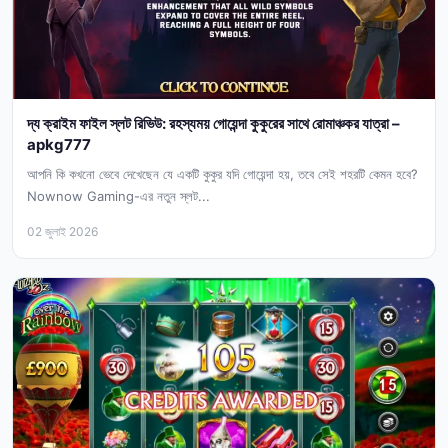
দ্য ক্রাইম ফাইল স্লট রিভিউ: রহস্যময় গোয়েন্দা কুকুরের সাথে রোমাঞ্চকর যাত্রা –
apkg777
আপনি কি কখনো ভেবে দেখেছেন যে একটি কুকুর যদি গোয়েন্দা হয়, তবে সেই শহরটি কেমন হবে?
Nownow Gaming-এর নতুন স্লট...
02 জুলাই 2026